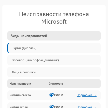
Неисправности телефона
Microsoft
Виды неисправностей
Экран (дисплей)
Разговор (микрофон, динамик)
Общие поломки
Неисправности
Стоимость
Проблемы связи
Разбито стекло
1500 ₽
Подробнее →
Камеры
Разбит экран
1500 ₽
Подробнее →