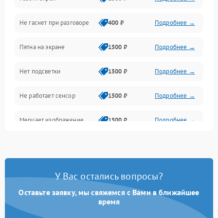
Проблемы с дисплеем и сенсором
Не гаснет при разговоре
400 ₽
Подробнее →
Зарядка
Пятна на экране
1500 ₽
Подробнее →
Проблемы с питанием, зарядкой и аккумулятором
Нет подсветки
1500 ₽
Подробнее →
Проблемы с работой системы, корпусом и другие
Не работает сенсор
1500 ₽
Подробнее →
Мерцает изображение
1500 ₽
Подробнее →
Не работает 3D Touch
2400 ₽
Подробнее →
Не работает Face ID
4000 ₽
Подробнее →
У Вас остались вопросы?
Оставьте заявку, мы свяжемся с Вами в ближайшее
время