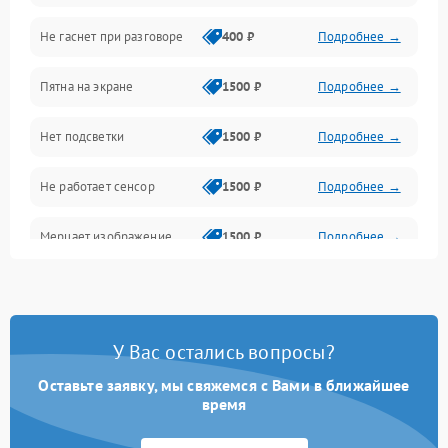
Не гаснет при разговоре
400 ₽
Подробнее →
Зарядка
Пятна на экране
1500 ₽
Подробнее →
Проблемы с питанием, зарядкой и аккумулятором
Нет подсветки
1500 ₽
Подробнее →
Проблемы с работой системы, корпусом и другие
Не работает сенсор
1500 ₽
Подробнее →
Мерцает изображение
1500 ₽
Подробнее →
Не работает 3D Touch
2400 ₽
Подробнее →
Не работает Face ID
4000 ₽
Подробнее →
У Вас остались вопросы?
Оставьте заявку, мы свяжемся с Вами в ближайшее
время