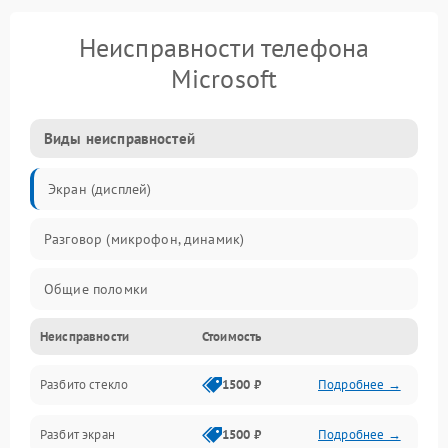
Неисправности телефона
Microsoft
Виды неисправностей
Экран (дисплей)
Разговор (микрофон, динамик)
Общие поломки
Неисправности
Стоимость
Проблемы связи
Разбито стекло
1500 ₽
Подробнее →
Камеры
Разбит экран
1500 ₽
Подробнее →
Проблемы с дисплеем и сенсором