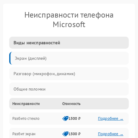
Неисправности телефона
Microsoft
Виды неисправностей
Экран (дисплей)
Разговор (микрофон, динамик)
Общие поломки
Неисправности
Стоимость
Проблемы связи
Разбито стекло
1500 ₽
Подробнее →
Камеры
Разбит экран
1500 ₽
Подробнее →
Проблемы с дисплеем и сенсором