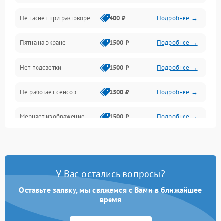
Не гаснет при разговоре
400 ₽
Подробнее →
Зарядка
Пятна на экране
1500 ₽
Подробнее →
Проблемы с питанием, зарядкой и аккумулятором
Нет подсветки
1500 ₽
Подробнее →
Проблемы с работой системы, корпусом и другие
Не работает сенсор
1500 ₽
Подробнее →
Мерцает изображение
1500 ₽
Подробнее →
Не работает 3D Touch
2400 ₽
Подробнее →
Не работает Face ID
4000 ₽
Подробнее →
У Вас остались вопросы?
Оставьте заявку, мы свяжемся с Вами в ближайшее
время