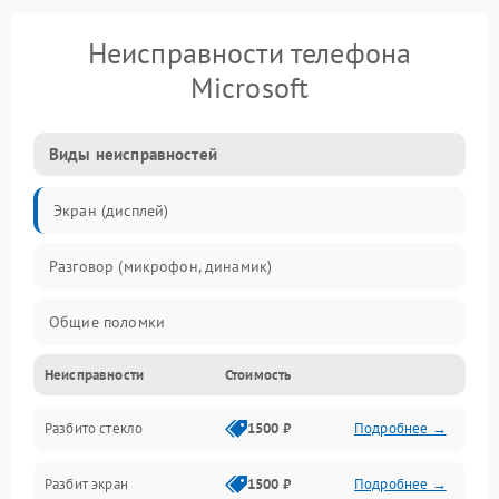
Неисправности телефона
Microsoft
Виды неисправностей
Экран (дисплей)
Разговор (микрофон, динамик)
Общие поломки
Неисправности
Стоимость
Проблемы связи
Разбито стекло
1500 ₽
Подробнее →
Камеры
Разбит экран
1500 ₽
Подробнее →
Проблемы с дисплеем и сенсором