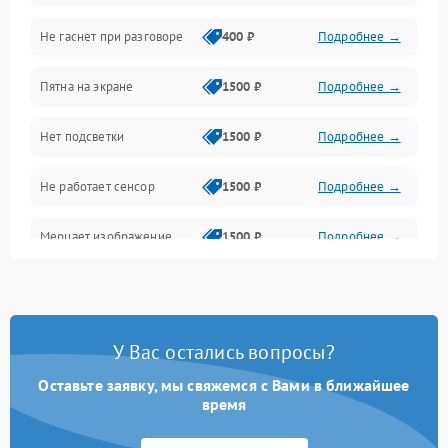
Не гаснет при разговоре
400 ₽
Подробнее →
Зарядка
Пятна на экране
1500 ₽
Подробнее →
Проблемы с питанием, зарядкой и аккумулятором
Нет подсветки
1500 ₽
Подробнее →
Проблемы с работой системы, корпусом и другие
Не работает сенсор
1500 ₽
Подробнее →
Мерцает изображение
1500 ₽
Подробнее →
Не работает 3D Touch
2400 ₽
Подробнее →
Не работает Face ID
4000 ₽
Подробнее →
У Вас остались вопросы?
Оставьте заявку, мы свяжемся с Вами в ближайшее
время