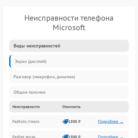
Неисправности телефона
Microsoft
Виды неисправностей
Экран (дисплей)
Разговор (микрофон, динамик)
Общие поломки
Неисправности
Стоимость
Проблемы связи
Разбито стекло
1500 ₽
Подробнее →
Камеры
Разбит экран
1500 ₽
Подробнее →