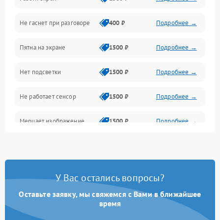
Проблемы с дисплеем и сенсором
Не гаснет при разговоре
400 ₽
Подробнее →
Зарядка
Пятна на экране
1500 ₽
Подробнее →
Проблемы с питанием, зарядкой и аккумулятором
Нет подсветки
1500 ₽
Подробнее →
Проблемы с работой системы, корпусом и другие
Не работает сенсор
1500 ₽
Подробнее →
Мерцает изображение
1500 ₽
Подробнее →
Не работает 3D Touch
2400 ₽
Подробнее →
Не работает Face ID
4000 ₽
Подробнее →
У Вас остались вопросы?
Оставьте заявку, мы свяжемся с Вами в ближайшее
время