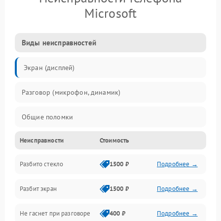
Microsoft
Виды неисправностей
Экран (дисплей)
Разговор (микрофон, динамик)
Общие поломки
Неисправности
Стоимость
Проблемы связи
Разбито стекло
1500 ₽
Подробнее →
Камеры
Разбит экран
1500 ₽
Подробнее →
Проблемы с дисплеем и сенсором
Не гаснет при разговоре
400 ₽
Подробнее →
Зарядка