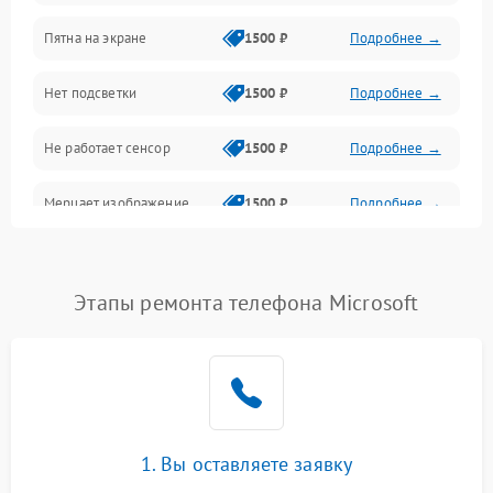
Пятна на экране
1500 ₽
Подробнее →
Проблемы с питанием, зарядкой и аккумулятором
Нет подсветки
1500 ₽
Подробнее →
Проблемы с работой системы, корпусом и другие
Не работает сенсор
1500 ₽
Подробнее →
Мерцает изображение
1500 ₽
Подробнее →
Не работает 3D Touch
2400 ₽
Подробнее →
Этапы ремонта телефона Microsoft
Не работает Face ID
4000 ₽
Подробнее →
1. Вы оставляете заявку