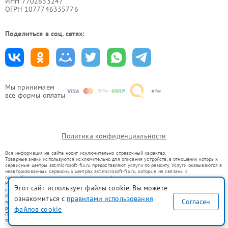
ИНН 7702633247
ОГРН 1077746335776
Поделиться в соц. сетях:
Мы принимаем
все формы оплаты
Политика конфиденциальности
Вся информация на сайте носит исключительно справочный характер.
Товарные знаки используются исключительно для описания устройств, в отношении которых
сервисные центры ast.microsoft-fix.ru предоставляют услуги по ремонту. Услуги оказываются в
неавторизованных сервисных центрах ast.microsoft-fix.ru, которые не связаны с
правообладателями товарных знаков или их официальными представителями.
Ремонт осуществляется для устройств, уже введенных в гражданский оборот в соответствии
Этот сайт использует файлы cookie. Вы можете
со статьей 1487 ГК РФ.
Использование товарных знаков не преследует цели индивидуализации услуг или введения
ознакомиться с
правилами использования
Согласен
потребителей в заблуждение, а служит для информирования о предоставляемых услугах по
ремонту техники указанных брендов.
файлов cookie
Представленная на сайте информация не является публичной офертой, определяемой
положениями Статьи 437(2) Гражданского кодекса РФ