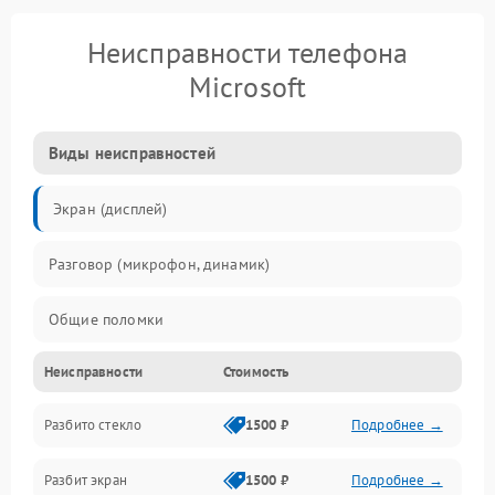
Неисправности телефона
Microsoft
Виды неисправностей
Экран (дисплей)
Разговор (микрофон, динамик)
Общие поломки
Неисправности
Стоимость
Проблемы связи
Разбито стекло
1500 ₽
Подробнее →
Камеры
Разбит экран
1500 ₽
Подробнее →
Проблемы с дисплеем и сенсором