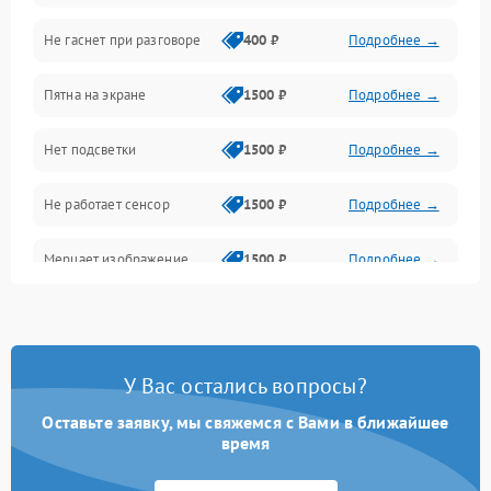
Не гаснет при разговоре
400 ₽
Подробнее →
Зарядка
Пятна на экране
1500 ₽
Подробнее →
Проблемы с питанием, зарядкой и аккумулятором
Нет подсветки
1500 ₽
Подробнее →
Проблемы с работой системы, корпусом и другие
Не работает сенсор
1500 ₽
Подробнее →
Мерцает изображение
1500 ₽
Подробнее →
Не работает 3D Touch
2400 ₽
Подробнее →
Не работает Face ID
4000 ₽
Подробнее →
У Вас остались вопросы?
Оставьте заявку, мы свяжемся с Вами в ближайшее
время