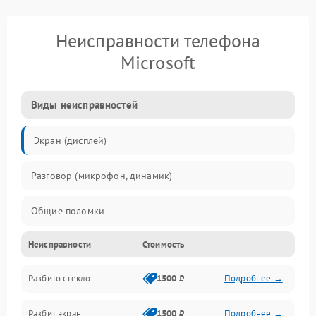
Неисправности телефона
Microsoft
Виды неисправностей
Экран (дисплей)
Разговор (микрофон, динамик)
Общие поломки
Неисправности
Стоимость
Проблемы связи
Разбито стекло
1500 ₽
Подробнее →
Камеры
Разбит экран
1500 ₽
Подробнее →