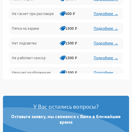
Проблемы с дисплеем и сенсором
Не гаснет при разговоре
400 ₽
Подробнее →
Зарядка
Пятна на экране
1500 ₽
Подробнее →
Проблемы с питанием, зарядкой и аккумулятором
Нет подсветки
1500 ₽
Подробнее →
Проблемы с работой системы, корпусом и другие
Не работает сенсор
1500 ₽
Подробнее →
Мерцает изображение
1500 ₽
Подробнее →
Не работает 3D Touch
2400 ₽
Подробнее →
Не работает Face ID
4000 ₽
Подробнее →
У Вас остались вопросы?
Оставьте заявку, мы свяжемся с Вами в ближайшее
время