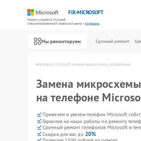
FIX-MICROSOFT
Ремонт устройств Microsoft
Специализированный cервисный центр г.
Астрахань
Мы ремонтируем
Срочный ремонт
Це
crosoft в Астрахани
Телефон Microsoft замена микросхемы управления
Замена микросхемы
на телефоне Microso
Привезем и увезем телефон Microsoft собс
Гарантия на наши работы по ремонту телеф
Срочный ремонт телефонов Microsoft в теч
20%
Скидка для вас до
Получите 1500 рублей на ремонт