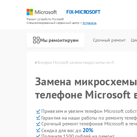
FIX-MICROSOFT
Ремонт устройств Microsoft
Специализированный cервисный центр г.
Астрахань
Мы ремонтируем
Срочный ремонт
Це
crosoft в Астрахани
Телефон Microsoft замена микросхемы wi-fi
Замена микросхемы 
телефоне Microsoft 
Привезем и увезем телефон Microsoft собс
Гарантия на наши работы по ремонту телеф
Срочный ремонт телефонов Microsoft в теч
20%
Скидка для вас до
Получите 1500 рублей на ремонт