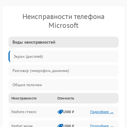
Неисправности телефона
Microsoft
Виды неисправностей
Экран (дисплей)
Разговор (микрофон, динамик)
Общие поломки
Неисправности
Стоимость
Проблемы связи
Разбито стекло
1500 ₽
Подробнее →
Камеры
Разбит экран
1500 ₽
Подробнее →