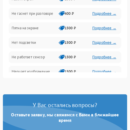
Проблемы с дисплеем и сенсором
Не гаснет при разговоре
400 ₽
Подробнее →
Зарядка
Пятна на экране
1500 ₽
Подробнее →
Проблемы с питанием, зарядкой и аккумулятором
Нет подсветки
1500 ₽
Подробнее →
Проблемы с работой системы, корпусом и другие
Не работает сенсор
1500 ₽
Подробнее →
Мерцает изображение
1500 ₽
Подробнее →
Не работает 3D Touch
2400 ₽
Подробнее →
Не работает Face ID
4000 ₽
Подробнее →
У Вас остались вопросы?
Оставьте заявку, мы свяжемся с Вами в ближайшее
время