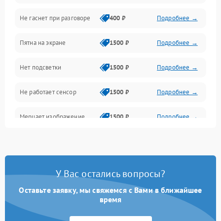
Не гаснет при разговоре
400 ₽
Подробнее →
Зарядка
Пятна на экране
1500 ₽
Подробнее →
Проблемы с питанием, зарядкой и аккумулятором
Нет подсветки
1500 ₽
Подробнее →
Проблемы с работой системы, корпусом и другие
Не работает сенсор
1500 ₽
Подробнее →
Мерцает изображение
1500 ₽
Подробнее →
Не работает 3D Touch
2400 ₽
Подробнее →
Не работает Face ID
4000 ₽
Подробнее →
У Вас остались вопросы?
Оставьте заявку, мы свяжемся с Вами в ближайшее
время