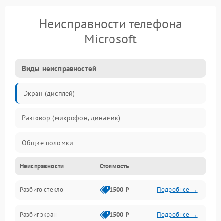
Неисправности телефона
Microsoft
Виды неисправностей
Экран (дисплей)
Разговор (микрофон, динамик)
Общие поломки
Неисправности
Стоимость
Проблемы связи
Разбито стекло
1500 ₽
Подробнее →
Камеры
Разбит экран
1500 ₽
Подробнее →
Проблемы с дисплеем и сенсором