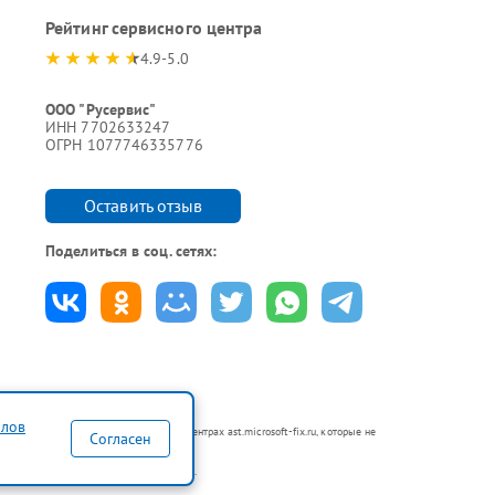
Рейтинг сервисного центра
4.9-5.0
ООО "Русервис"
ИНН 7702633247
ОГРН 1077746335776
Оставить отзыв
Поделиться в соц. сетях:
йлов
тся в неавторизованных сервисных центрах ast.microsoft-fix.ru, которые не
Согласен
по ремонту техники указанных брендов.