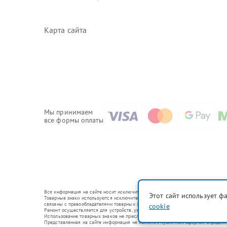
Карта сайта
Мы принимаем
все формы оплаты
Вся информация на сайте носит исключительно справочный характер.
Этот сайт использует ф
Товарные знаки используются исключительно для описания устройств, в отношени
связаны с правообладателями товарных знаков или их официальными представи
cookie
Ремонт осуществляется для устройств, уже введенных в гражданский оборот в с
Использование товарных знаков не преследует цели индивидуализации услуг ил
Представленная на сайте информация не является публичной офертой, определ