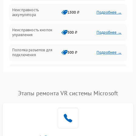
Оптика
Неисправность
1500 ₽
Подробнее →
аккумулятора
Механика
Неисправность кнопок
500 ₽
Подробнее →
управления
Поломка разъемов для
500 ₽
Подробнее →
подключения
Неисправность системы
1000 ₽
Подробнее →
звука
Повреждение проводов
500 ₽
Подробнее →
Этапы ремонта VR системы Microsoft
Неисправность системы
1000 ₽
Подробнее →
защиты от перегрузок
Поломка системы
автоматического
1000 ₽
Подробнее →
отключения