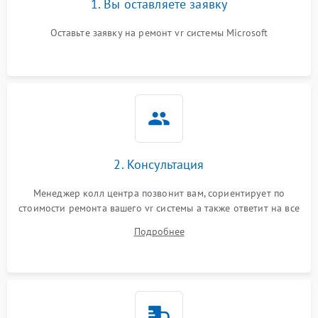
1. Вы оставляете заявку
Оставьте заявку на ремонт vr системы Microsoft
Неисправность системы
защиты от короткого
1000 ₽
Подробнее →
замыкания
Повреждение системы
1000 ₽
Подробнее →
защиты от перегрева
Неисправность системы
защиты от
1000 ₽
Подробнее →
перенапряжения
2. Консультация
Менеджер колл центра позвонит вам, сориентирует по
Неисправность системы
1000 ₽
Подробнее →
стоимости ремонта вашего vr системы а также ответит на все
защиты от замыкания
ваши вопросы.
Подробнее
Повреждение системы
1000 ₽
Подробнее →
защиты от перегрузок
Неисправность системы
1000 ₽
Подробнее →
защиты от перегрева