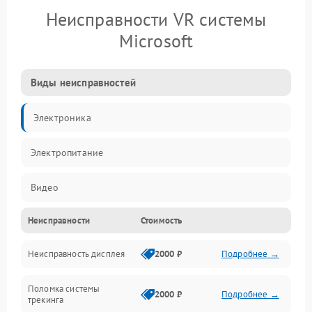
Неисправности VR системы
Microsoft
Виды неисправностей
Электроника
Электропитание
Видео
Неисправности
Стоимость
ПО
Неисправность дисплея
2000 ₽
Подробнее →
Сенсоры
Поломка системы
Механические повреждения
2000 ₽
Подробнее →
трекинга