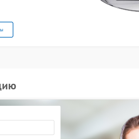
ны
цию