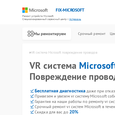
FIX-MICROSOFT
Ремонт устройств Microsoft
Специализированный cервисный центр г.
Астрахань
Мы ремонтируем
Срочный ремонт
Це
icrosoft в Астрахани
VR система Microsoft повреждение проводов
VR система
Microsof
Повреждение прово
Бесплатная диагностика
даже при отказ
Привезем и увезем vr систему Microsoft со
Гарантия на наши работы по ремонту vr сис
Срочный ремонт vr систем Microsoft в тече
20%
Скидка для вас до